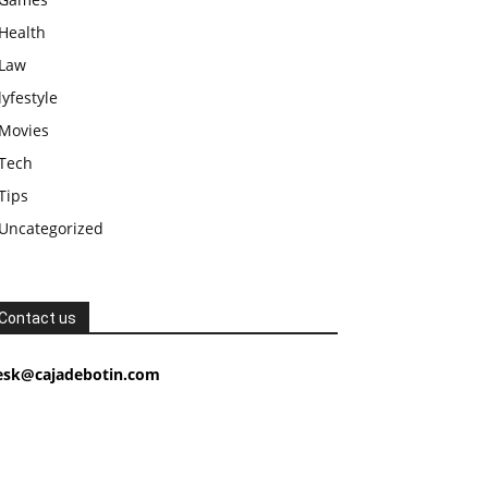
Health
Law
lyfestyle
Movies
Tech
Tips
Uncategorized
Contact us
esk@cajadebotin.com