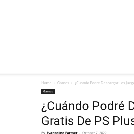
Home
Games
¿Cuándo Podré Descargar Los Juegos
Games
¿Cuándo Podré D
Gratis De PS Plu
By
Evangeline Farmer
-
October 7, 2022