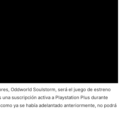
res, Oddworld Soulstorm, será el juego de estreno
 una suscripción activa a Playstation Plus durante
, como ya se había adelantado anteriormente, no podrá