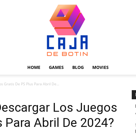
HOME
GAMES
BLOG
MOVIES
Caja
 Gratis De PS Plus Para Abril De...
escargar Los Juegos
s Para Abril De 2024?
de