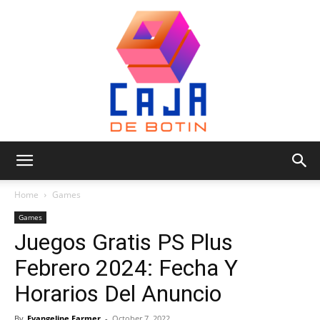
Caja
Home
Games
Games
Juegos Gratis PS Plus
de
Febrero 2024: Fecha Y
Horarios Del Anuncio
Botin
By
Evangeline Farmer
-
October 7, 2022