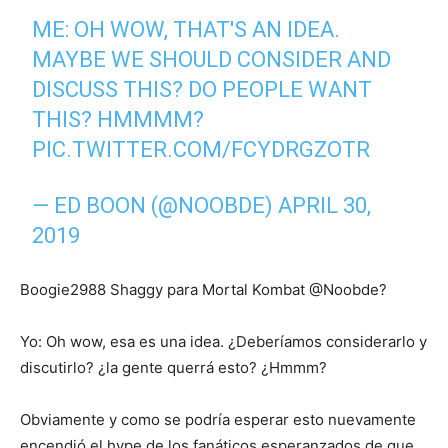
ME: OH WOW, THAT'S AN IDEA.
MAYBE WE SHOULD CONSIDER AND
DISCUSS THIS? DO PEOPLE WANT
THIS? HMMMM?
PIC.TWITTER.COM/FCYDRGZOTR
— ED BOON (@NOOBDE)
APRIL 30,
2019
Boogie2988 Shaggy para Mortal Kombat @Noobde?
Yo: Oh wow, esa es una idea. ¿Deberíamos considerarlo y
discutirlo? ¿la gente querrá esto? ¿Hmmm?
Obviamente y como se podría esperar esto nuevamente
encendió el hype de los fanáticos esperanzados de que