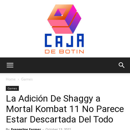
Caja
Home
Games
Games
La Adición De Shaggy a
de
Mortal Kombat 11 No Parece
Estar Descartada Del Todo
Botin
By
Evangeline Farmer
-
October 13, 2022