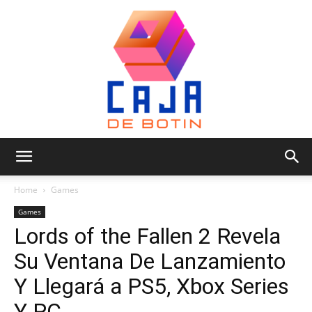
Caja
Home
Games
Games
Lords of the Fallen 2 Revela
de
Su Ventana De Lanzamiento
Y Llegará a PS5, Xbox Series
Botin
Y PC