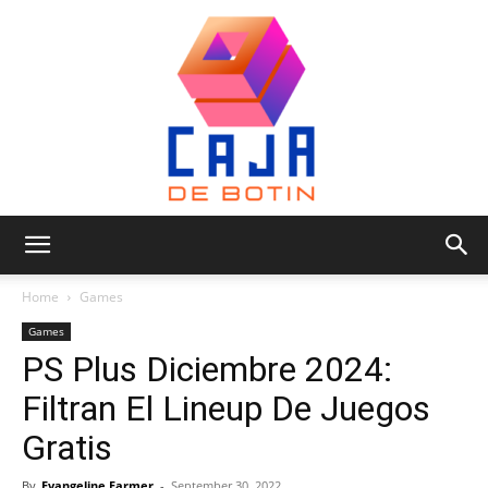
Caja
Home
Games
Games
PS Plus Diciembre 2024:
de
Filtran El Lineup De Juegos
Gratis
Botin
By
Evangeline Farmer
-
September 30, 2022