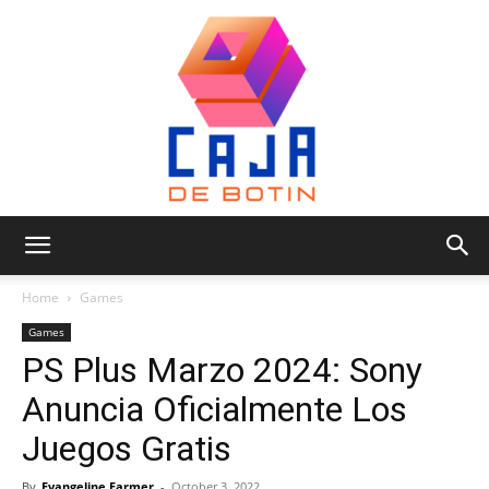
Caja
Home
Games
Games
PS Plus Marzo 2024: Sony
de
Anuncia Oficialmente Los
Juegos Gratis
Botin
By
Evangeline Farmer
-
October 3, 2022