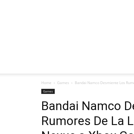
Home
Games
Bandai Namco Desmiente Los Rumor
Games
Bandai Namco D
Rumores De La L