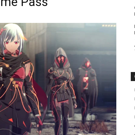
ame Pass
Botin