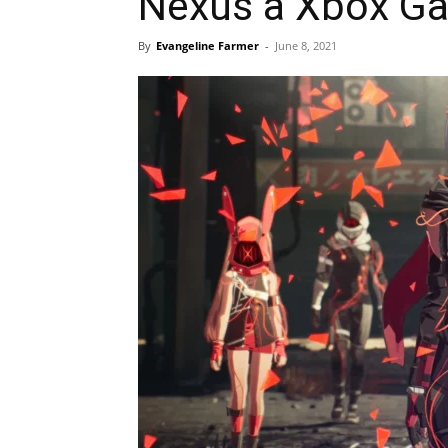
Nexus a Xbox G
By
Evangeline Farmer
-
June 8, 2021