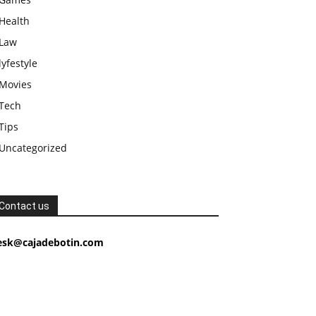
Health
Law
lyfestyle
Movies
Tech
Tips
Uncategorized
Contact us
esk@cajadebotin.com