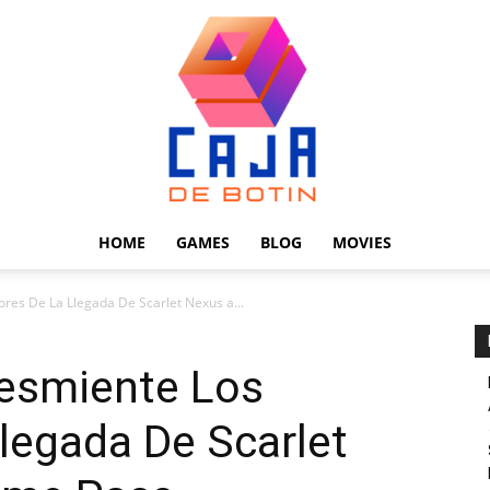
HOME
GAMES
BLOG
MOVIES
Caja
es De La Llegada De Scarlet Nexus a...
esmiente Los
legada De Scarlet
de