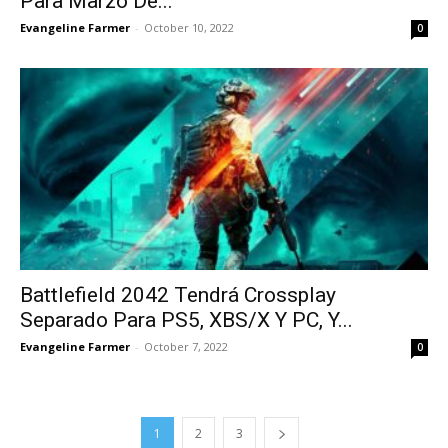
Para Marzo De...
Evangeline Farmer
-
October 10, 2022
0
Battlefield 2042 Tendrá Crossplay
Separado Para PS5, XBS/X Y PC, Y...
Evangeline Farmer
-
October 7, 2022
0
1
2
3