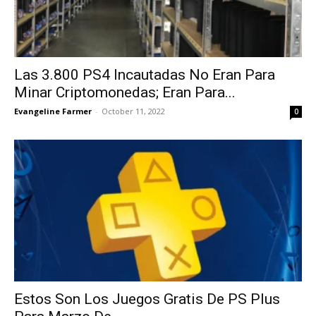
Las 3.800 PS4 Incautadas No Eran Para
Minar Criptomonedas; Eran Para...
Evangeline Farmer
-
October 11, 2022
0
Estos Son Los Juegos Gratis De PS Plus