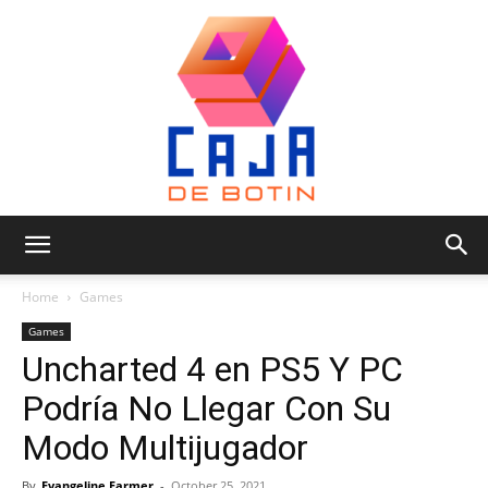
Caja
Home
Games
Games
Uncharted 4 en PS5 Y PC
de
Podría No Llegar Con Su
Modo Multijugador
Botin
By
Evangeline Farmer
-
October 25, 2021