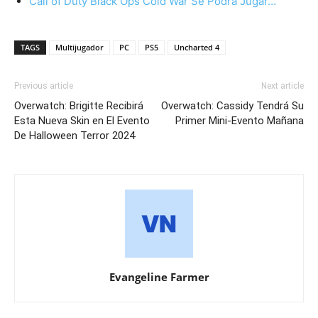
Call of Duty Black Ops Cold War Se Podrá Jugar…
TAGS
Multijugador
PC
PS5
Uncharted 4
Previous article
Next article
Overwatch: Brigitte Recibirá
Overwatch: Cassidy Tendrá Su
Esta Nueva Skin en El Evento
Primer Mini-Evento Mañana
De Halloween Terror 2024
Evangeline Farmer