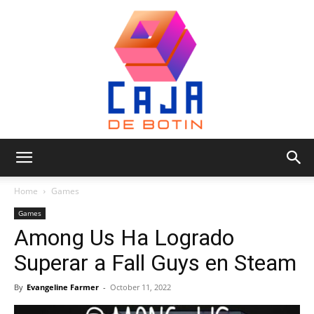
Caja
Home
Games
Games
Among Us Ha Logrado
de
Superar a Fall Guys en Steam
By
Evangeline Farmer
-
October 11, 2022
Botin