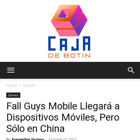
Caja
Home
Games
Games
Fall Guys Mobile Llegará a
de
Dispositivos Móviles, Pero
Sólo en China
Botin
By
Evangeline Farmer
-
October 11, 2022