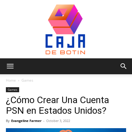
Caja
Home
Games
Games
¿Cómo Crear Una Cuenta
de
PSN en Estados Unidos?
By
Evangeline Farmer
-
October 3, 2022
Botin