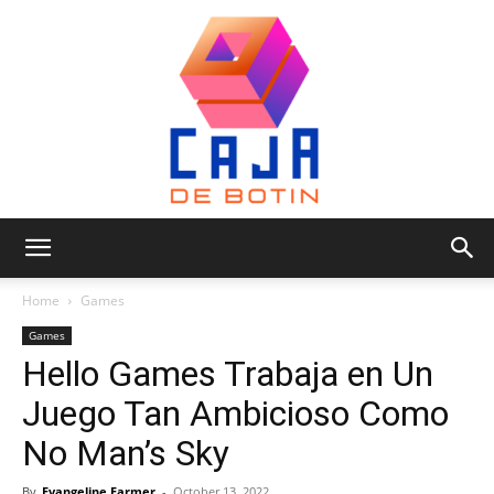
Caja
Home
Games
Games
Hello Games Trabaja en Un
de
Juego Tan Ambicioso Como
No Man’s Sky
Botin
By
Evangeline Farmer
-
October 13, 2022