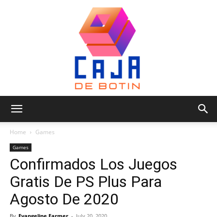
Caja
Home
Games
Games
Confirmados Los Juegos
de
Gratis De PS Plus Para
Agosto De 2020
Botin
By
Evangeline Farmer
-
July 20, 2020