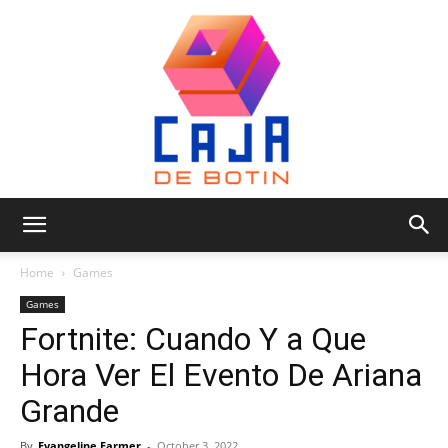
Caja
Home
Games
Games
Fortnite: Cuando Y a Que
de
Hora Ver El Evento De Ariana
Grande
Botin
By
Evangeline Farmer
-
October 3, 2022