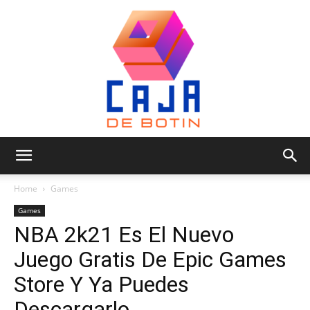
Caja
Home
Games
Games
NBA 2k21 Es El Nuevo
de
Juego Gratis De Epic Games
Store Y Ya Puedes
Botin
Descargarlo