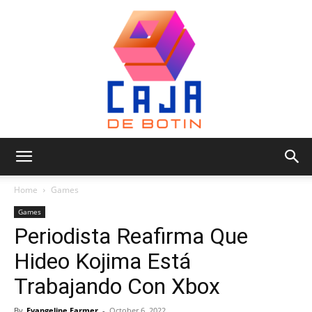
Caja
Home
Games
Games
Periodista Reafirma Que
de
Hideo Kojima Está
Trabajando Con Xbox
Botin
By
Evangeline Farmer
-
October 6, 2022