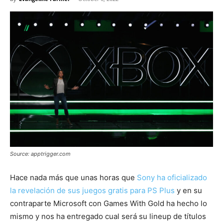
Source: apptrigger.com
Hace nada más que unas horas que
Sony ha oficializado
la revelación de sus juegos gratis para PS Plus
y en su
contraparte Microsoft con Games With Gold ha hecho lo
mismo y nos ha entregado cual será su lineup de títulos