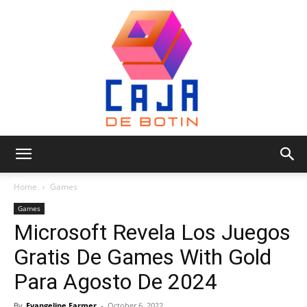
Caja
Home
Games
Games
Microsoft Revela Los Juegos
de
Gratis De Games With Gold
Para Agosto De 2024
Botin
By
Evangeline Farmer
-
October 6, 2022