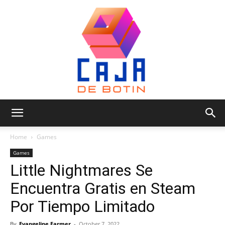
Caja
Home
Games
Games
Little Nightmares Se
de
Encuentra Gratis en Steam
Por Tiempo Limitado
Botin
By
Evangeline Farmer
-
October 7, 2022