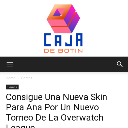
Caja
Home
Games
Games
Consigue Una Nueva Skin
de
Para Ana Por Un Nuevo
Torneo De La Overwatch
Botin
League