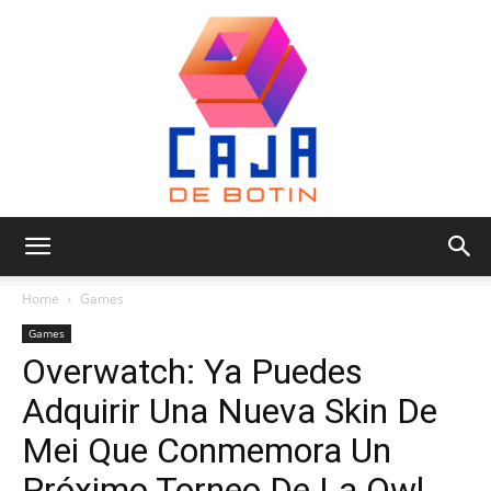
Caja
Home
Games
Games
Overwatch: Ya Puedes
de
Adquirir Una Nueva Skin De
Mei Que Conmemora Un
Botin
Próximo Torneo De La Owl