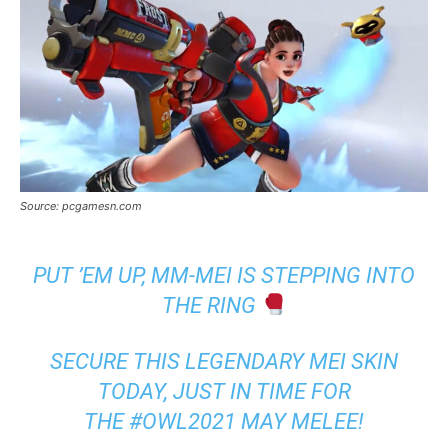
Source: pcgamesn.com
PUT ’EM UP, MM-MEI IS STEPPING INTO
THE RING
SECURE THIS LEGENDARY MEI SKIN
TODAY, JUST IN TIME FOR
THE
#OWL2021
MAY MELEE!