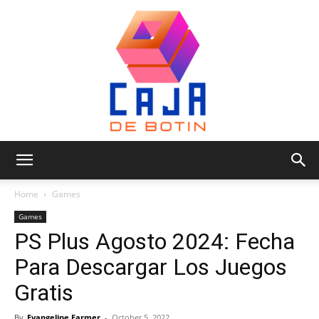
Caja
Home
Games
Games
PS Plus Agosto 2024: Fecha
de
Para Descargar Los Juegos
Gratis
Botin
By
Evangeline Farmer
-
October 5, 2022