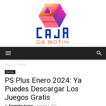
Caja
Home
Games
Games
PS Plus Enero 2024: Ya
de
Puedes Descargar Los
Juegos Gratis
Botin
By
Evangeline Farmer
-
October 7, 2022