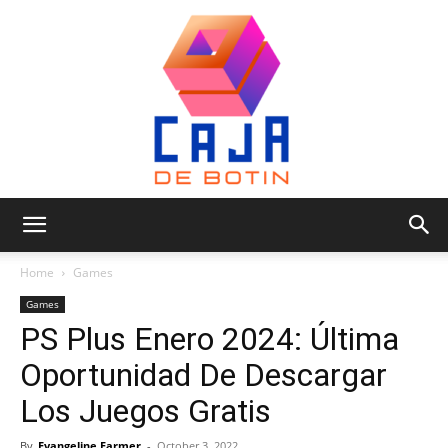
Caja
Home
Games
Games
PS Plus Enero 2024: Última
de
Oportunidad De Descargar
Los Juegos Gratis
Botin
By
Evangeline Farmer
-
October 3, 2022