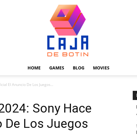
HOME
GAMES
BLOG
MOVIES
Caja
cial El Anuncio De Los Juegos...
 2024: Sony Hace
io De Los Juegos
de