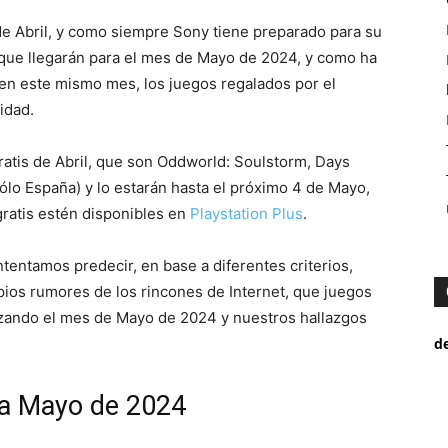
de Abril, y como siempre Sony tiene preparado para su
s que llegarán para el mes de Mayo de 2024, y como ha
 en este mismo mes, los juegos regalados por el
idad.
ratis de Abril, que son Oddworld: Soulstorm, Days
lo España) y lo estarán hasta el próximo 4 de Mayo,
gratis estén disponibles en
Playstation Plus
.
ntentamos predecir, en base a diferentes criterios,
ios rumores de los rincones de Internet, que juegos
rizando el mes de Mayo de 2024 y nuestros hallazgos
d
ra Mayo de 2024