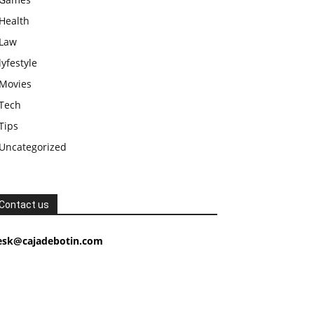
Health
Law
lyfestyle
Movies
Tech
Tips
Uncategorized
Contact us
esk@cajadebotin.com