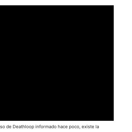
aso de Deathloop informado hace poco, existe la