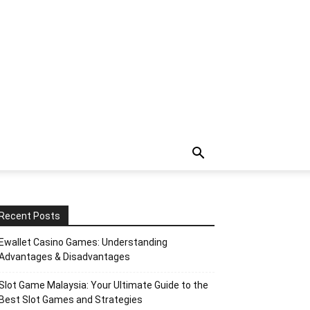
Recent Posts
Ewallet Casino Games: Understanding
Advantages & Disadvantages
Slot Game Malaysia: Your Ultimate Guide to the
Best Slot Games and Strategies