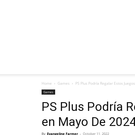
Home
Games
PS Plus Podría Regalar Estos Jueg
Games
PS Plus Podría R
en Mayo De 202
By
Evangeline Farmer
-
October 11, 2022