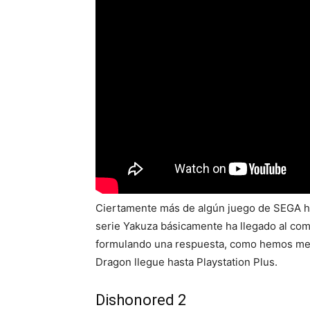
Ciertamente más de algún juego de SEGA ha
serie Yakuza básicamente ha llegado al co
formulando una respuesta, como hemos men
Dragon llegue hasta Playstation Plus.
Dishonored 2