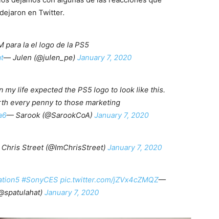
dejaron en Twitter.
para la el logo de la PS5
t
— Julen (@julen_pe)
January 7, 2020
in my life expected the PS5 logo to look like this.
rth every penny to those marketing
a6
— Sarook (@SarookCoA)
January 7, 2020
Chris Street (@ImChrisStreet)
January 7, 2020
ation5
#SonyCES
pic.twitter.com/jZVx4cZMQZ
—
@spatulahat)
January 7, 2020