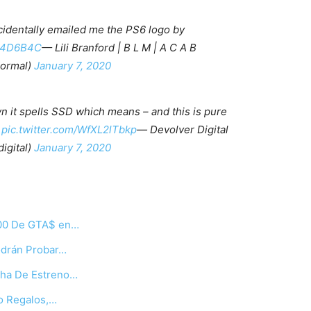
ccidentally emailed me the PS6 logo by
Hb4D6B4C
— Lili Branford | B L M | A C A B
ormal)
January 7, 2020
n it spells SSD which means – and this is pure
.
pic.twitter.com/WfXL2lTbkp
— Devolver Digital
igital)
January 7, 2020
000 De GTA$ en…
odrán Probar…
cha De Estreno…
o Regalos,…