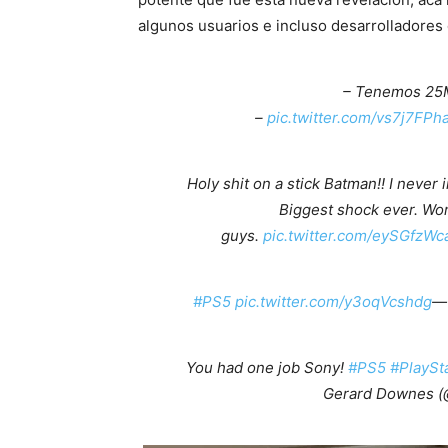
algunos usuarios e incluso desarrolladores 
– Tenemos 25M 
–
pic.twitter.com/vs7j7FPha
Holy shit on a stick Batman!! I never 
Biggest shock ever. Wo
guys.
pic.twitter.com/eySGfzWc
#PS5
pic.twitter.com/y3oqVcshdg
— 
You had one job Sony!
#PS5
#PlaySt
Gerard Downes (