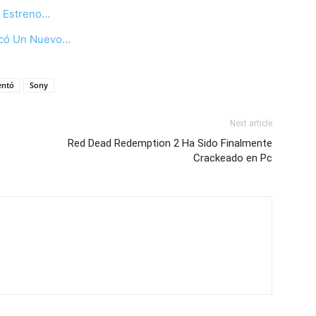
u Estreno…
licó Un Nuevo…
entó
Sony
Next article
Red Dead Redemption 2 Ha Sido Finalmente
Crackeado en Pc