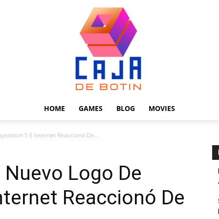
HOME
GAMES
BLOG
MOVIES
Caja
station 5 E Internet Reaccionó De...
l Nuevo Logo De
Internet Reaccionó De
de