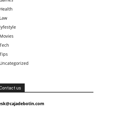
Health
Law
lyfestyle
Movies
Tech
Tips
Uncategorized
Contact us
esk@cajadebotin.com