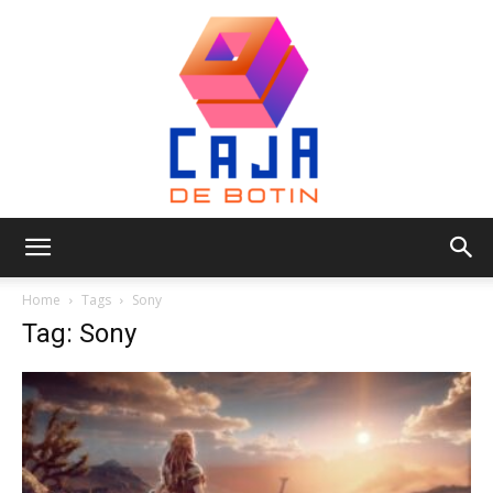
Caja
Home
Tags
Sony
Tag: Sony
de
Botin