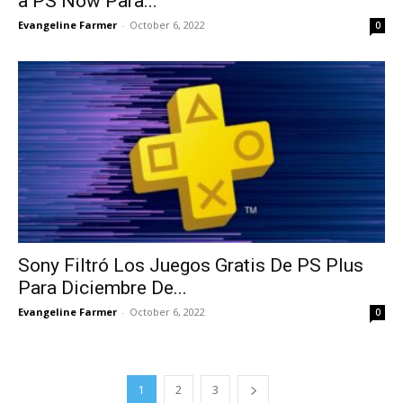
a PS Now Para...
Evangeline Farmer
-
October 6, 2022
0
Sony Filtró Los Juegos Gratis De PS Plus
Para Diciembre De...
Evangeline Farmer
-
October 6, 2022
0
1
2
3