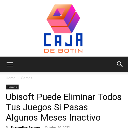
Caja
Home
Games
Games
Ubisoft Puede Eliminar Todos
de
Tus Juegos Si Pasas
Algunos Meses Inactivo
Botin
By
Evangeline Farmer
-
October 10, 2022