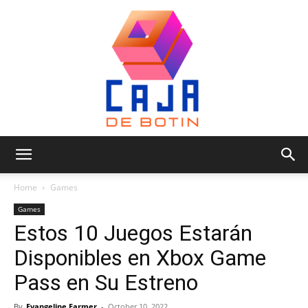
Caja
Home
Games
Games
Estos 10 Juegos Estarán
de
Disponibles en Xbox Game
Pass en Su Estreno
Botin
By
Evangeline Farmer
-
October 10, 2022