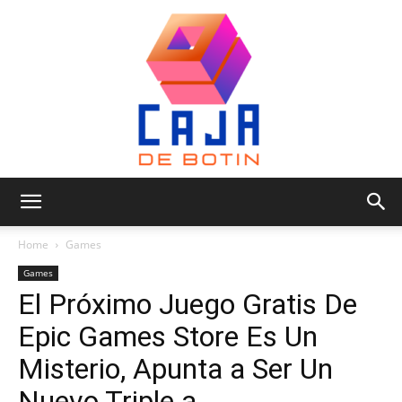
Caja
Home
Games
Games
El Próximo Juego Gratis De
de
Epic Games Store Es Un
Misterio, Apunta a Ser Un
Botin
Nuevo Triple a