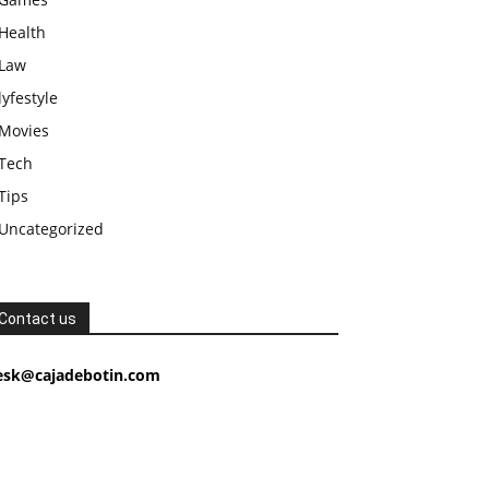
Health
Law
lyfestyle
Movies
Tech
Tips
Uncategorized
Contact us
esk@cajadebotin.com