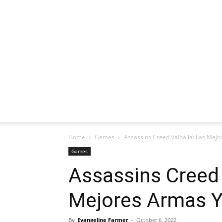
Home
Games
Assassins Creed Valhalla: Las Mej
Games
Assassins Creed 
Mejores Armas Y
By
Evangeline Farmer
-
October 6, 2022