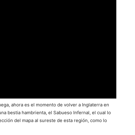
ega, ahora es el momento de volver a Inglaterra en
na bestia hambrienta, el Sabueso Infernal, el cual lo
ección del mapa al sureste de esta región, como lo