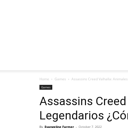
Home
Games
Assassins Creed Valhalla: Animale
Games
Assassins Creed 
Legendarios ¿Có
By
Evangeline Farmer
-
October 7, 2022