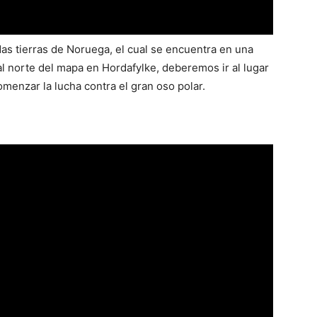
as tierras de Noruega, el cual se encuentra en una
l norte del mapa en Hordafylke, deberemos ir al lugar
omenzar la lucha contra el gran oso polar.