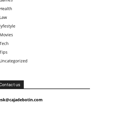
Health
Law
lyfestyle
Movies
Tech
Tips
Uncategorized
Contact us
esk@cajadebotin.com