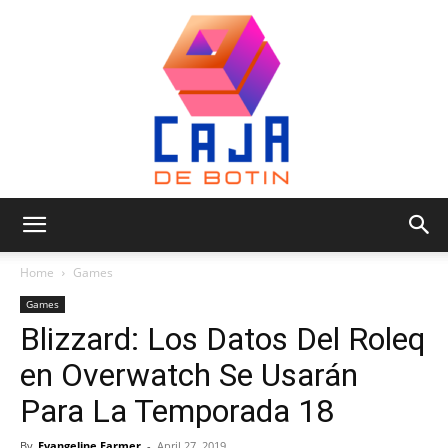
Caja
Home
Games
Games
Blizzard: Los Datos Del Roleq
de
en Overwatch Se Usarán
Para La Temporada 18
Botin
By
Evangeline Farmer
-
April 27, 2019