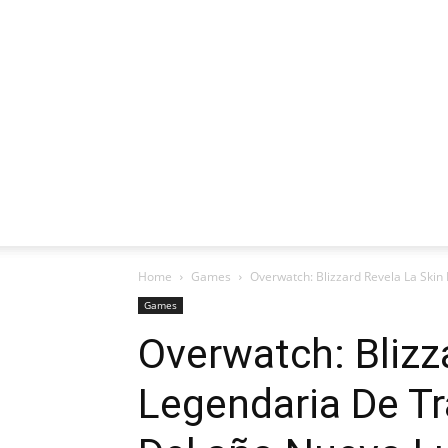
Home
Games
Overwatch: Blizzard Revela La Skin 
Games
Overwatch: Blizz
Legendaria De Tr