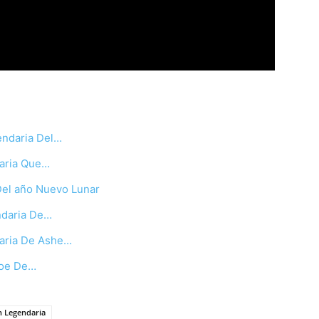
endaria Del…
daria Que…
Del año Nuevo Lunar
ndaria De…
daria De Ashe…
roe De…
n Legendaria