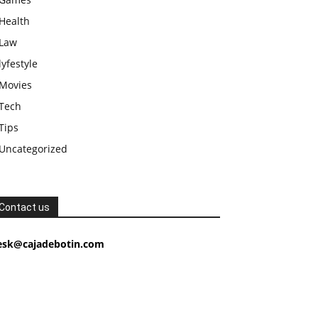
Health
Law
lyfestyle
Movies
Tech
Tips
Uncategorized
Contact us
esk@cajadebotin.com