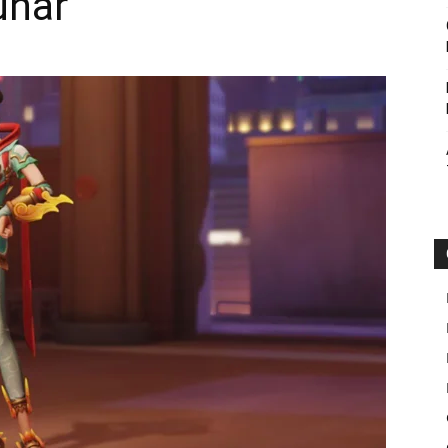
unar
Botin