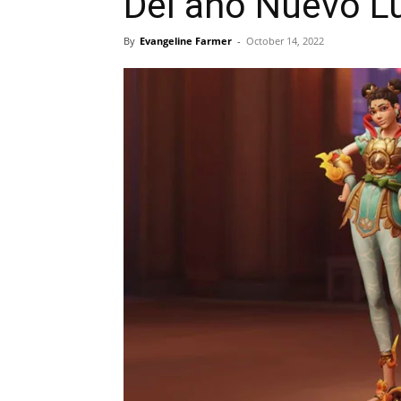
Del año Nuevo L
By
Evangeline Farmer
-
October 14, 2022