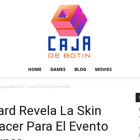
HOME
GAMES
BLOG
MOVIES
Caja
Legendaria De Tracer Para El Evento Del...
ard Revela La Skin
acer Para El Evento
de