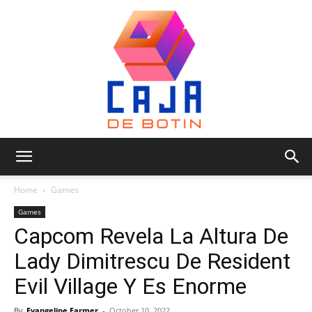
Caja
Home
Games
Games
Capcom Revela La Altura De
de
Lady Dimitrescu De Resident
Evil Village Y Es Enorme
Botin
By
Evangeline Farmer
-
October 10, 2022