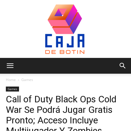
Caja
Home
Games
Games
Call of Duty Black Ops Cold
de
War Se Podrá Jugar Gratis
Pronto; Acceso Incluye
Botin
Multijugador Y Zombies