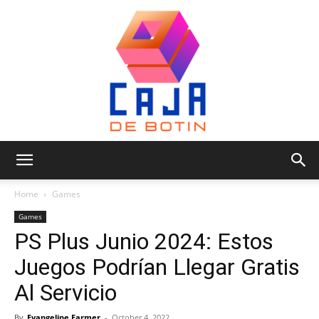
Caja
Home
Games
Games
PS Plus Junio 2024: Estos
de
Juegos Podrían Llegar Gratis
Al Servicio
Botin
By
Evangeline Farmer
-
October 4, 2022