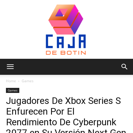
Caja
Home
Games
Games
Jugadores De Xbox Series S
de
Enfurecen Por El
Rendimiento De Cyberpunk
Botin
2077 en Su Versión Next Gen