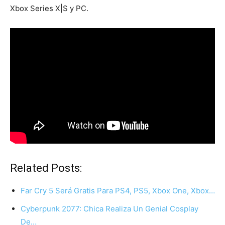
Xbox Series X|S y PC.
Related Posts:
Far Cry 5 Será Gratis Para PS4, PS5, Xbox One, Xbox…
Cyberpunk 2077: Chica Realiza Un Genial Cosplay
De…