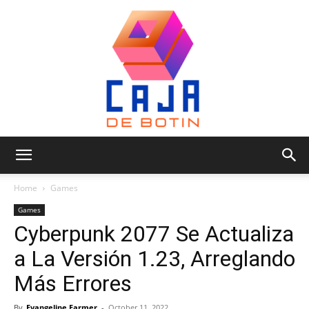
Caja
Home
Games
Games
Cyberpunk 2077 Se Actualiza
de
a La Versión 1.23, Arreglando
Más Errores
Botin
By
Evangeline Farmer
-
October 11, 2022