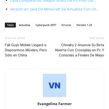
Lista Completa De Juegos Gratis De PS Plus (Se…
Versión en Java De Minecraft Se Actualiza Con Un…
TAGS
Actualiza
Cyberpunk 2077
Errores
Versión 1.23
Previous article
Next article
Fall Guys Mobile Llegará a
Chivalry 2 Anuncia Su Beta
Dispositivos Móviles, Pero
Abierta Con Crossplay en Pc Y
Sólo en China
Consolas a Finales De Mayo
Evangeline Farmer