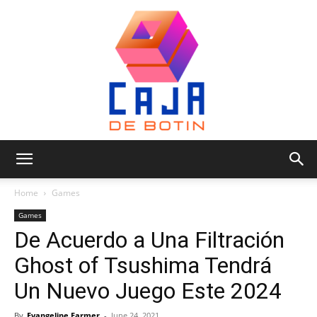
Caja
Home
Games
Games
De Acuerdo a Una Filtración
de
Ghost of Tsushima Tendrá
Un Nuevo Juego Este 2024
Botin
By
Evangeline Farmer
-
June 24, 2021