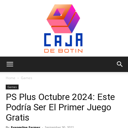
Caja
Home
Games
Games
PS Plus Octubre 2024: Este
de
Podría Ser El Primer Juego
Gratis
Botin
By
Evangeline Farmer
-
September 30, 2022