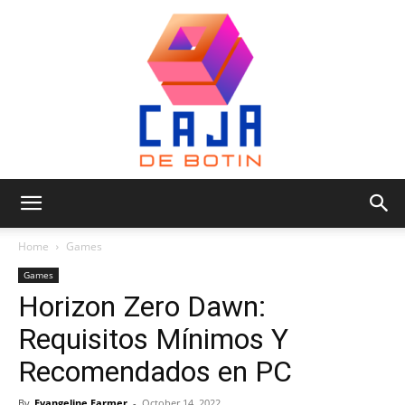
Caja
Home
Games
Games
Horizon Zero Dawn:
de
Requisitos Mínimos Y
Recomendados en PC
Botin
By
Evangeline Farmer
-
October 14, 2022