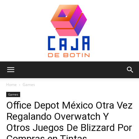
Caja
Home
Games
Games
Office Depot México Otra Vez
de
Regalando Overwatch Y
Otros Juegos De Blizzard Por
Botin
Compras en Tintas