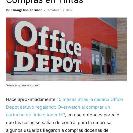
By
Evangeline Farmer
-
October 10, 2022
Source: expansion.mx
Hace aproximadamente
10 meses atrás la cadena Office
Depot estuvo regalando Overwatch al comprar un
cartucho de tinta o toner HP
, en ese entonces pareció
que las cosas se salían de control para la empresa,
algunos usuarios llegaron a compras docenas de