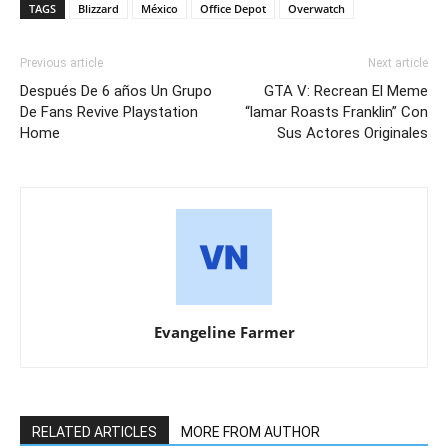
TAGS
Blizzard
México
Office Depot
Overwatch
Previous article
Next article
Después De 6 años Un Grupo
GTA V: Recrean El Meme
De Fans Revive Playstation
“lamar Roasts Franklin” Con
Home
Sus Actores Originales
Evangeline Farmer
RELATED ARTICLES
MORE FROM AUTHOR