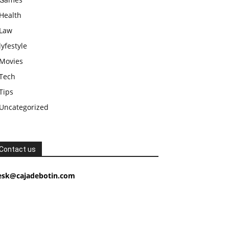
Health
Law
lyfestyle
Movies
Tech
Tips
Uncategorized
Contact us
esk@cajadebotin.com