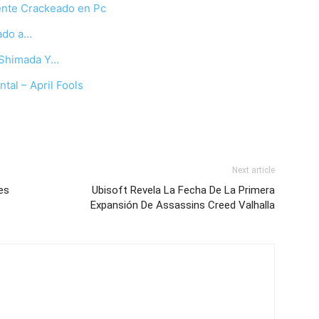
ente Crackeado en Pc
eado a…
 Shimada Y…
al – April Fools
Next article
es
Ubisoft Revela La Fecha De La Primera
Expansión De Assassins Creed Valhalla