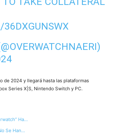
 TO TAKE COLLATERAL
M/36DXGUNSWX
(@OVERWATCHNAERI)
024
 de 2024 y llegará hasta las plataformas
Xbox Series X|S, Nintendo Switch y PC.
erwatch” Ha…
 No Se Han…