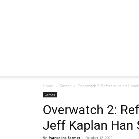
Home
Games
Overwatch 2: Referencias en Honor 
Games
Overwatch 2: Ref
Jeff Kaplan Han 
By
Evangeline Farmer
-
October 12, 2022