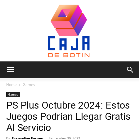
Caja
Home
Games
Games
PS Plus Octubre 2024: Estos
de
Juegos Podrían Llegar Gratis
Al Servicio
Botin
By
Evangeline Farmer
-
September 30, 2022