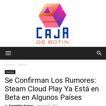
Caja
Home
Games
Games
Se Confirman Los Rumores:
de
Steam Cloud Play Ya Está en
Beta en Algunos Países
Botin
By
Evangeline Farmer
-
October 10, 2022