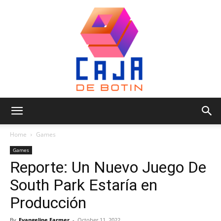
Caja
Home
Games
Games
Reporte: Un Nuevo Juego De
de
South Park Estaría en
Producción
Botin
By
Evangeline Farmer
-
October 11, 2022