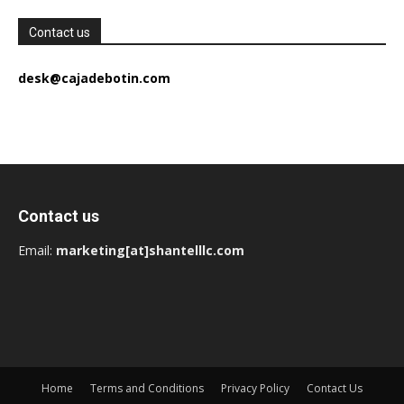
Contact us
desk@cajadebotin.com
Contact us
Email:
marketing[at]shantelllc.com
Home
Terms and Conditions
Privacy Policy
Contact Us