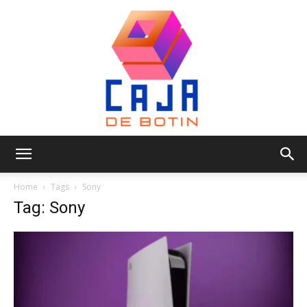
Caja
Home
Tags
Sony
Tag: Sony
de
Botin