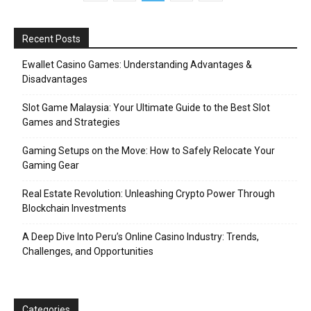
Recent Posts
Ewallet Casino Games: Understanding Advantages &
Disadvantages
Slot Game Malaysia: Your Ultimate Guide to the Best Slot
Games and Strategies
Gaming Setups on the Move: How to Safely Relocate Your
Gaming Gear
Real Estate Revolution: Unleashing Crypto Power Through
Blockchain Investments
A Deep Dive Into Peru’s Online Casino Industry: Trends,
Challenges, and Opportunities
Categories