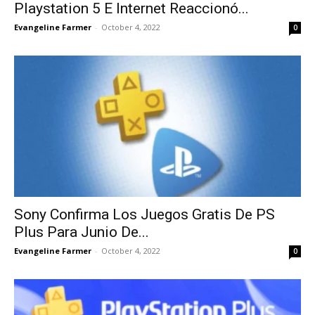
Playstation 5 E Internet Reaccionó...
Evangeline Farmer
-
October 4, 2022
0
Sony Confirma Los Juegos Gratis De PS
Plus Para Junio De...
Evangeline Farmer
-
October 4, 2022
0