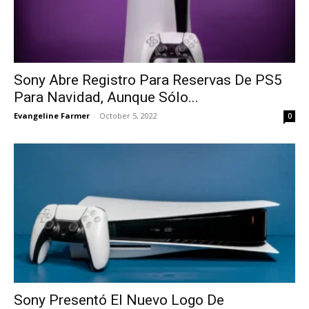
Sony Abre Registro Para Reservas De PS5
Para Navidad, Aunque Sólo...
Evangeline Farmer
-
October 5, 2022
0
Sony Presentó El Nuevo Logo De