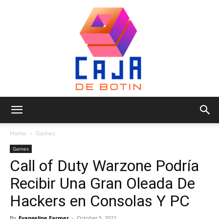
Caja
Home
Games
Games
Call of Duty Warzone Podría
de
Recibir Una Gran Oleada De
Hackers en Consolas Y PC
Botin
By
Evangeline Farmer
-
October 5, 2022